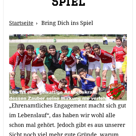
Spiel
Breadcrumb
Startseite
Bring Dich ins Spiel
Navigation
„Ehrenamtliches Engagement macht sich gut
im Lebenslauf“, das haben wir wohl alle
schon mal gehört. Jedoch gibt es aus unserer
Sicht noch viel mehr gute Gründe, warum