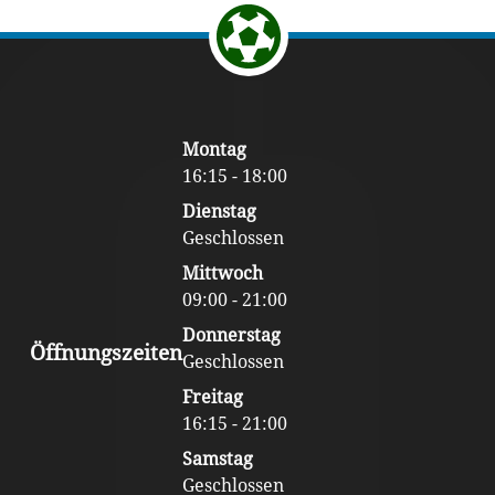
Return to the top of the page.
Footer
Montag
Content
16:15 - 18:00
Dienstag
Geschlossen
Mittwoch
09:00 - 21:00
Donnerstag
Öffnungszeiten
Geschlossen
Freitag
16:15 - 21:00
Samstag
Geschlossen