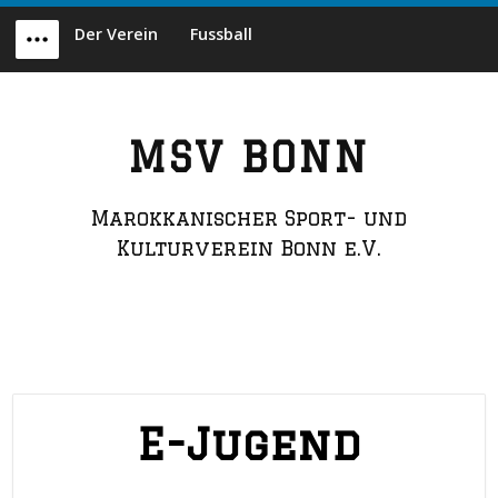
Skip
Der Verein
Fussball
to
Menu
content
MSV BONN
Marokkanischer Sport- und
Kulturverein Bonn e.V.
E-Jugend