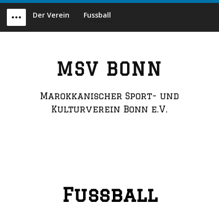
Skip
Der Verein
Fussball
to
Menu
content
MSV BONN
Marokkanischer Sport- und
Kulturverein Bonn e.V.
Fussball