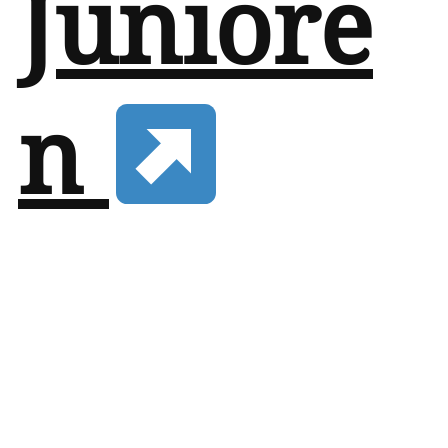
Juniore
n