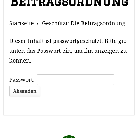
Beitragsordnung
Breadcrumb
Startseite
Geschützt: Die Beitragsordnung
Navigation
Dieser Inhalt ist passwortgeschützt. Bitte gib
unten das Passwort ein, um ihn anzeigen zu
können.
Passwort:
Return to the top of the page.