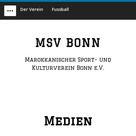
Skip
Der Verein
Fussball
to
Menu
content
MSV BONN
Marokkanischer Sport- und
Kulturverein Bonn e.V.
Medien