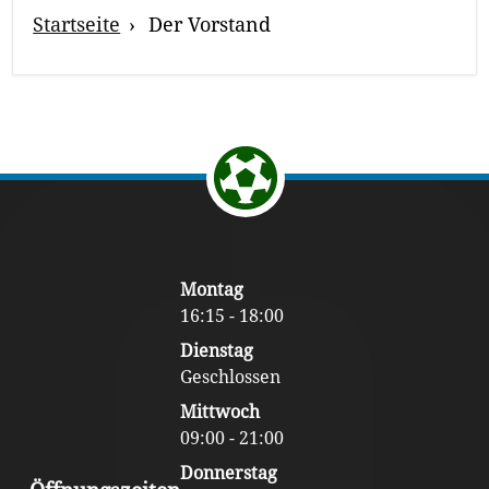
Breadcrumb
Startseite
Der Vorstand
Navigation
Return to the top of the page.
Footer
Montag
Content
16:15 - 18:00
Dienstag
Geschlossen
Mittwoch
09:00 - 21:00
Donnerstag