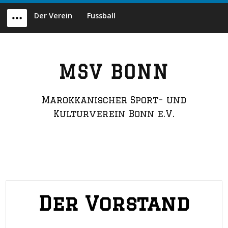
Skip
Der Verein
Fussball
to
Menu
content
MSV BONN
Marokkanischer Sport- und
Kulturverein Bonn e.V.
Der Vorstand