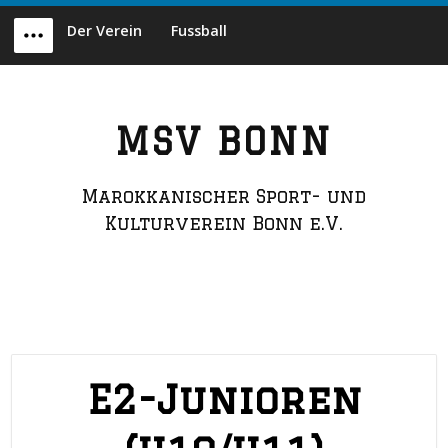
Skip
Der Verein
Fussball
to
Menu
content
MSV BONN
Marokkanischer Sport- und
Kulturverein Bonn e.V.
E2-Junioren